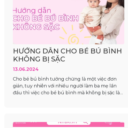
HƯỚNG DẪN CHO BÉ BÚ BÌNH
KHÔNG BỊ SẶC
13.06.2024
Cho bé bú bình tưởng chừng là một việc đơn
giản, tuy nhiên với nhiều người làm ba mẹ lần
đầu thì việc cho bé bú bình mà không bị sặc là
một trong những thử thách trên hành trình
nuôi bé lớn khôn. Nhưng ba mẹ đừng lo quá
nhé, vì ngày hôm nay...