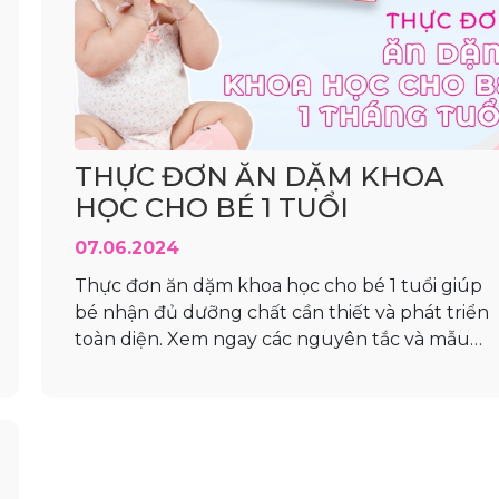
THỰC ĐƠN ĂN DẶM KHOA
HỌC CHO BÉ 1 TUỔI
07.06.2024
Thực đơn ăn dặm khoa học cho bé 1 tuổi giúp
bé nhận đủ dưỡng chất cần thiết và phát triển
toàn diện. Xem ngay các nguyên tắc và mẫu
thực đơn chi tiết để hỗ trợ bé yêu của bạn! Hô
nay, Niraki sẽ cùng mẹ tìm hiểu về một chủ đề
rất quan trọng...