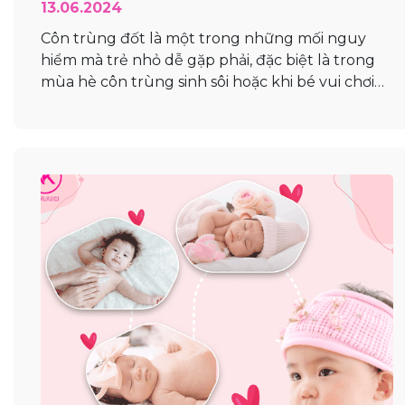
13.06.2024
Côn trùng đốt là một trong những mối nguy
hiểm mà trẻ nhỏ dễ gặp phải, đặc biệt là trong
mùa hè côn trùng sinh sôi hoặc khi bé vui chơi
ngoài trời. Các vết cắn của côn trùng có thể gây
khiến bé khó chịu và đôi khi có thể gây ra các
phản...