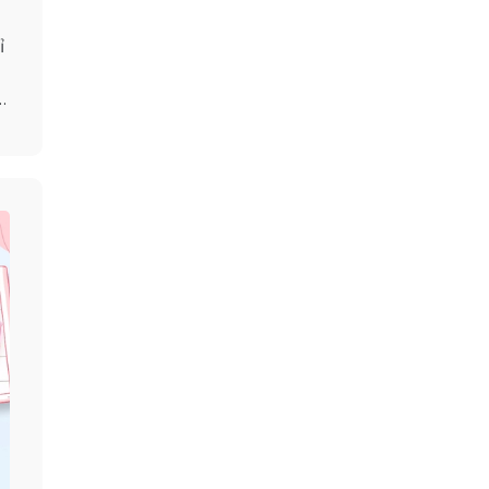
ỉ
n
t