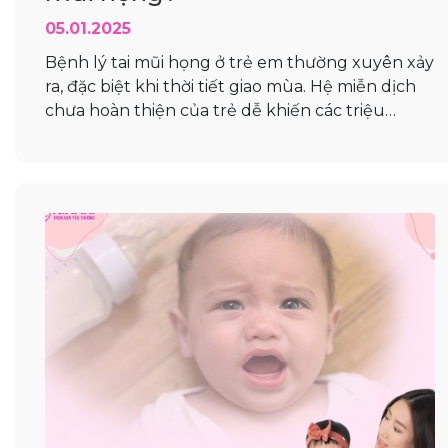
05.01.2025
Bệnh lý tai mũi họng ở trẻ em thường xuyên xảy
ra, đặc biệt khi thời tiết giao mùa. Hệ miễn dịch
chưa hoàn thiện của trẻ dễ khiến các triệu
chứng nhỏ như nghẹt mũi, ho khan trở thành
vấn đề nghiêm trọng nếu không được xử lý kịp
thời. Trong bài viết này,...