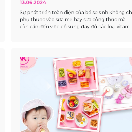
13.06.2024
Sự phát triển toàn diện của bé sơ sinh không ch
phụ thuộc vào sữa mẹ hay sữa công thức mà
còn cần đến việc bổ sung đầy đủ các loại vitami
và khoáng chất. Những vi chất này đóng vai trò
quan trọng trong việc hỗ trợ hệ miễn dịch, phá
triển xương, răng...