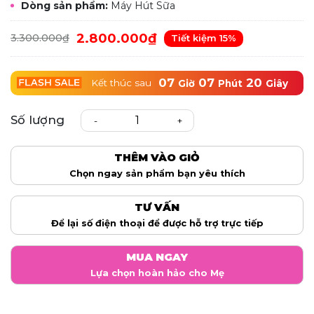
Dòng sản phẩm:
Máy Hút Sữa
2.800.000₫
3.300.000₫
Tiết kiệm 15%
07
07
20
Kết thúc sau
Giờ
Phút
Giây
Số lượng
-
+
THÊM VÀO GIỎ
Chọn ngay sản phẩm bạn yêu thích
TƯ VẤN
Để lại số điện thoại để được hỗ trợ trực tiếp
MUA NGAY
Lựa chọn hoàn hảo cho Mẹ