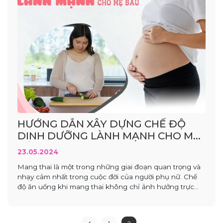
HƯỚNG DẪN XÂY DỰNG CHẾ ĐỘ
DINH DƯỠNG LÀNH MẠNH CHO MẸ
BẦU
23.05.2024
Mang thai là một trong những giai đoạn quan trọng và
nhạy cảm nhất trong cuộc đời của người phụ nữ. Chế
độ ăn uống khi mang thai không chỉ ảnh hưởng trực
tiếp đến sức khỏe của mẹ mà còn đóng vai trò quyết
định trong sự phát triển của thai nhi. Việc hiểu...