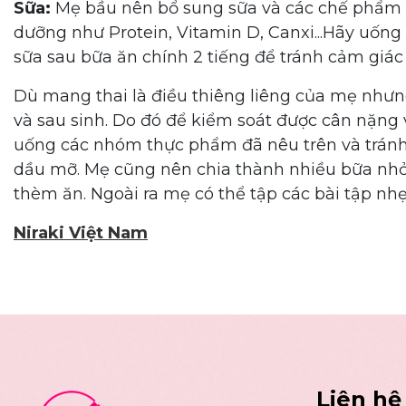
Sữa:
Mẹ bầu nên bổ sung sữa và các chế phẩm từ
dưỡng như Protein, Vitamin D, Canxi...Hãy uống 
sữa sau bữa ăn chính 2 tiếng để tránh cảm giác 
Dù mang thai là điều thiêng liêng của mẹ nhưng
và sau sinh. Do đó để kiểm soát được cân nặng 
uống các nhóm thực phẩm đã nêu trên và tránh 
dầu mỡ. Mẹ cũng nên chia thành nhiều bữa nhỏ
thèm ăn. Ngoài ra mẹ có thể tập các bài tập n
Niraki Việt Nam
Liên hệ