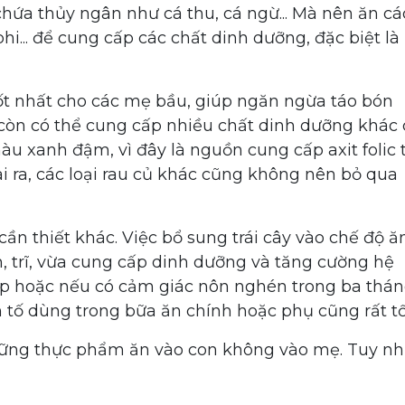
chứa thủy ngân như cá thu, cá ngừ... Mà nên ăn cá
phi... để cung cấp các chất dinh dưỡng, đặc biệt là
t nhất cho các mẹ bầu, giúp ngăn ngừa táo bón
 còn có thể cung cấp nhiều chất dinh dưỡng khác
àu xanh đậm, vì đây là nguồn cung cấp axit folic 
i ra, các loại rau củ khác cũng không nên bỏ qua
cần thiết khác. Việc bổ sung trái cây vào chế độ ă
n, trĩ, vừa cung cấp dinh dưỡng và tăng cường hệ
iếp hoặc nếu có cảm giác nôn nghén trong ba thá
h tố dùng trong bữa ăn chính hoặc phụ cũng rất tố
hững thực phẩm ăn vào con không vào mẹ. Tuy nh