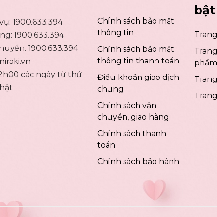
bật
Chính sách bảo mật
 vụ:
1900.633.394
thông tin
Trang
ụng:
1900.633.394
chuyển:
1900.633.394
Chính sách bảo mật
Trang
thông tin thanh toán
iraki.vn
phẩm
2h00 các ngày từ thứ
Điều khoản giao dịch
Trang 
hật
chung
Trang
Chính sách vận
chuyển, giao hàng
Chính sách thanh
toán
Chính sách bảo hành