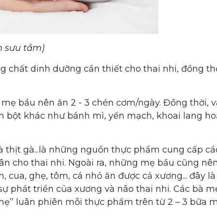
h sưu tầm)
g chất dinh dưỡng cần thiết cho thai nhi, đồng th
,
mẹ bầu nên ăn 2 - 3 chén cơm/ngày. Đồng thời, 
h bột khác như bánh mì, yến mạch, khoai lang ho
 và thịt gà...là những nguồn thực phẩm cung cấp cá
 cân cho thai nhi. Ngoài ra, những mẹ bầu cũng nê
n, cua, ghẹ, tôm, cá nhỏ ăn được cả xương... đây là
sự phát triển của xương và não thai nhi. Các bà m
ẹ’’ luân phiên mỗi thực phẩm trên từ 2 – 3 bữa 