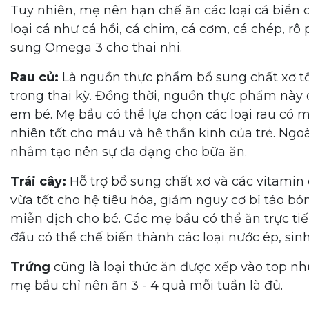
Tuy nhiên, mẹ nên hạn chế ăn các loại cá biển 
loại cá như cá hồi, cá chim, cá cơm, cá chép, rô 
sung Omega 3 cho thai nhi.
Rau củ:
Là nguồn thực phẩm bổ sung chất xơ tố
trong thai kỳ. Đồng thời, nguồn thực phẩm này
em bé. Mẹ bầu có thể lựa chọn các loại rau có m
nhiên tốt cho máu và hệ thần kinh của trẻ. Ngoà
nhằm tạo nên sự đa dạng cho bữa ăn.
Trái cây:
Hỗ trợ bổ sung chất xơ và các vitamin 
vừa tốt cho hệ tiêu hóa, giảm nguy cơ bị táo bó
miễn dịch cho bé. Các mẹ bầu có thể ăn trực t
đầu có thể chế biến thành các loại nước ép, sin
Trứng
cũng là loại thức ăn được xếp vào top n
mẹ bầu chỉ nên ăn 3 - 4 quả mỗi tuần là đủ.