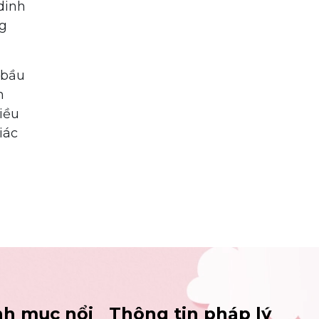
dinh
ng
 bầu
n
iều
iác
h mục nổi
Thông tin pháp lý