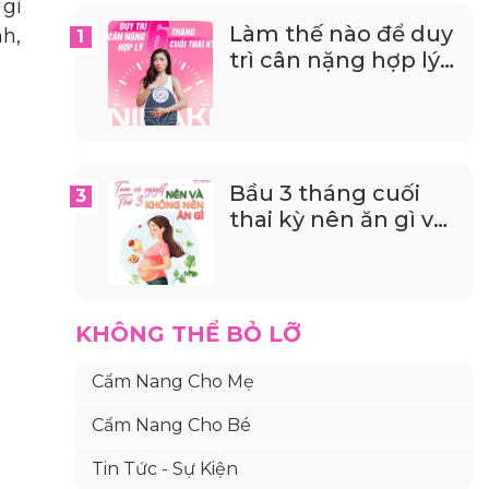
 gì
Làm thế nào để duy
h,
trì cân nặng hợp lý
trong 6 tháng cuối
thai kỳ?
Bầu 3 tháng cuối
thai kỳ nên ăn gì và
không nên ăn gì?
KHÔNG THỂ BỎ LỠ
Cẩm Nang Cho Mẹ
Cẩm Nang Cho Bé
Tin Tức - Sự Kiện